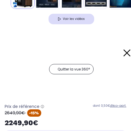
Voir les vidéos
Quitter la vue 360°
Prix de référence
dont 0,50€
d'éco-part.
oldPrice
2649,90€
-15%
2249,90€