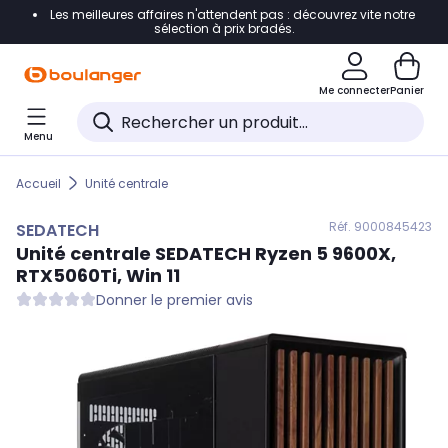
Les meilleures affaires n'attendent pas : découvrez vite notre
Accéder directement à la navigation
sélection à prix bradés.
Accéder directement au contenu
Me connecter
Panier
Accéder directement au pied de page
Menu
Accéder directement au chatbot
Accueil
Unité centrale
Réf. 900
0845423
SEDATECH
Unité centrale
SEDATECH
Ryzen 5 9600X,
RTX5060Ti, Win 11
Donner le premier avis