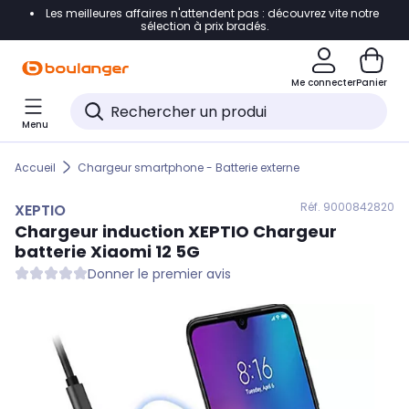
Les meilleures affaires n'attendent pas : découvrez vite notre
Accéder directement à la navigation
sélection à prix bradés.
Accéder directement au contenu
Me connecter
Panier
Accéder directement au pied de page
Menu
Accéder directement au chatbot
Accueil
Chargeur smartphone - Batterie externe
Réf. 900
0842820
XEPTIO
Chargeur induction
XEPTIO
Chargeur
batterie Xiaomi 12 5G
Donner le premier avis