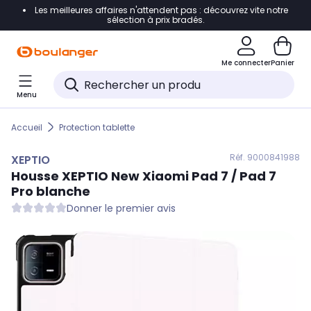
Les meilleures affaires n'attendent pas : découvrez vite notre
Accéder directement à la navigation
sélection à prix bradés.
Accéder directement au contenu
Me connecter
Panier
Accéder directement au pied de page
Menu
Accéder directement au chatbot
Accueil
Protection tablette
Réf. 900
0841988
XEPTIO
Housse
XEPTIO
New Xiaomi Pad 7 / Pad 7
Pro blanche
Donner le premier avis