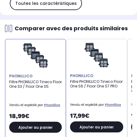
Toutes les caractéristiques
Comparer avec des produits similaires
PHONILLICO
DR
PHONILLICO
Filtre PHONILLICO Tineco Floor
Br
Filtre PHONILLICO Tineco Floor
One S6 / Floor One S7 PRO
pri
One S3 / Floor One S5
asp
Vendu et expédié par
Phonillico
Ven
Vendu et expédié par
Phonillico
17,99€
1
18,99€
Ajouter au panier
Ajouter au panier