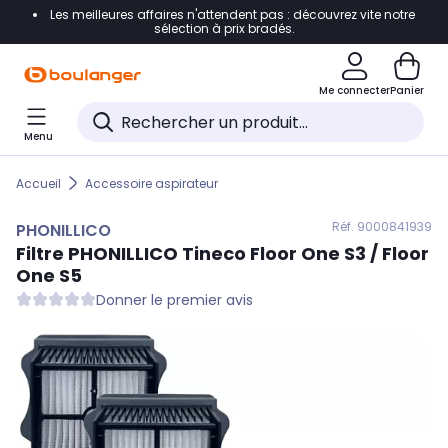
Les meilleures affaires n'attendent pas : découvrez vite notre
Accéder directement à la navigation
sélection à prix bradés.
Accéder directement au contenu
Me connecter
Panier
Accéder directement au pied de page
Menu
Accéder directement au chatbot
Accueil
Accessoire aspirateur
Réf. 900
0841939
PHONILLICO
Filtre
PHONILLICO
Tineco Floor One S3 / Floor
One S5
Donner le premier avis