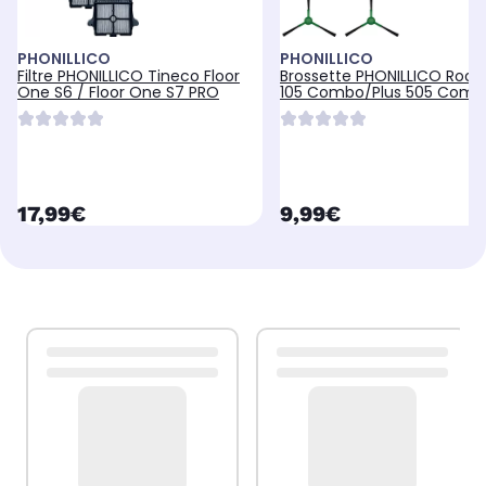
PHONILLICO
PHONILLICO
Filtre PHONILLICO Tineco Floor
Brossette PHONILLICO Roo
One S6 / Floor One S7 PRO
105 Combo/Plus 505 Comb
currentPrice
currentPrice
17,99€
9,99€