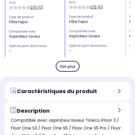
Avis
Avi
Avis
0/5 (0)
0/5 (0)
Type de produit
Typ
Type de produit
Filtre hepa
Bro
Filtre hepa
Compatible avec
Com
Compatible avec
Aspirateur laveur
Net
Aspirateur laveur
Spécial poils d'animaux
Spé
Spécial poils d'animaux
-
-
-
Pour sols durs
Pou
Pour sols durs
-
-
-
Voir plus
Pour parquet et stratifié
Pou
Pour parquet et stratifié
-
-
-
Marque
Ma
Marque
Caractéristiques du produit
Tineco
DR
Tineco
Description
Compatible avec aspirateur laveur Tineco iFloor 3 /
Floor One S3 / Floor One S5 / Floor One S5 Pro / Floor