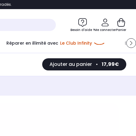
bradés.
e
Accéder directement au chatbot
Besoin d'aide ?
Me connecter
Panier
Réparer en illimité avec
Le Club Infinity
Econ
Ajouter au panier
•
17,99€