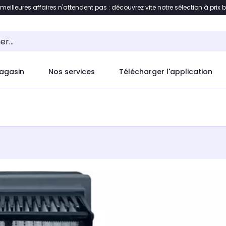
 meilleures affaires n'attendent pas : découvrez vite notre sélection à prix 
ement au contenu
Accéder directement au pied de pag
agasin
Nos services
Télécharger l'application