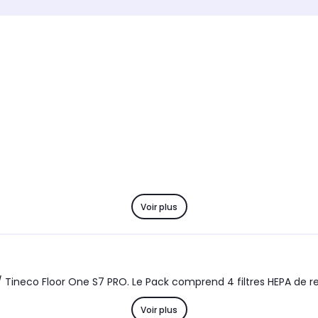
Marque
Marque
Mova
Tineco
Voir plus
/ Tineco Floor One S7 PRO. Le Pack comprend 4 filtres HEPA de
Voir plus