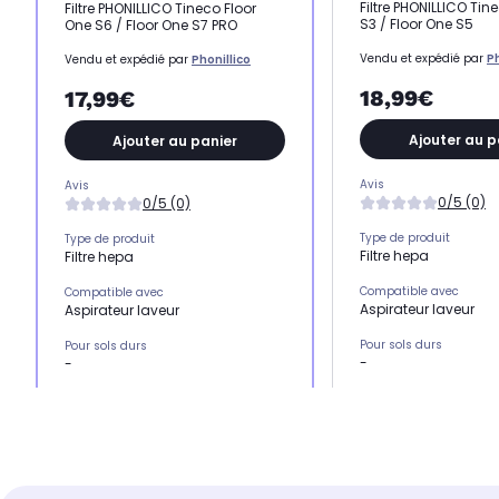
Filtre PHONILLICO Tin
Filtre PHONILLICO Tineco Floor
S3 / Floor One S5
One S6 / Floor One S7 PRO
Vendu et expédié par
Ph
Vendu et expédié par
Phonillico
18,99€
17,99€
Ajouter au p
Ajouter au panier
Avis
Avis
0/5 (0)
0/5 (0)
Type de produit
Type de produit
Filtre hepa
Filtre hepa
Compatible avec
Compatible avec
Aspirateur laveur
Aspirateur laveur
Pour sols durs
Pour sols durs
-
-
Pour parquet et stratifié
Pour parquet et stratifié
-
-
Filtre lavable sous l'eau
Filtre lavable sous l'eau
-
-