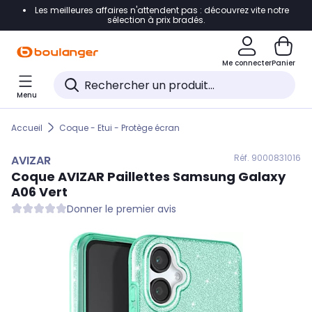
Les meilleures affaires n'attendent pas : découvrez vite notre
Accéder directement à la navigation
sélection à prix bradés.
Accéder directement au contenu
Me connecter
Panier
Accéder directement au pied de page
Menu
Accéder directement au chatbot
Accueil
Coque - Etui - Protège écran
Réf. 900
0831016
AVIZAR
Coque
AVIZAR
Paillettes Samsung Galaxy
A06 Vert
Donner le premier avis