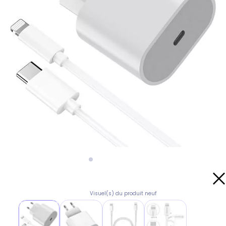
Visuel(s) du produit neuf