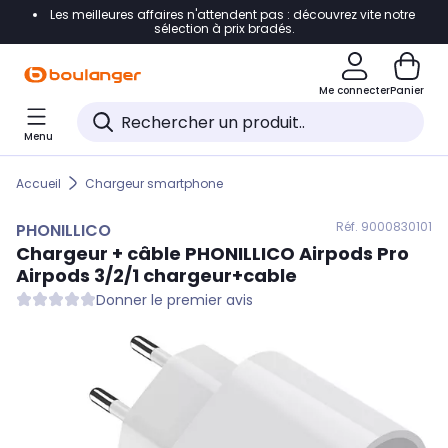
Les meilleures affaires n'attendent pas : découvrez vite notre
Accéder directement à la navigation
sélection à prix bradés.
Accéder directement au contenu
Me connecter
Panier
Accéder directement au pied de page
Menu
Accéder directement au chatbot
Accueil
Chargeur smartphone
Réf. 900
0830101
PHONILLICO
Chargeur + câble
PHONILLICO
Airpods Pro
Airpods 3/2/1 chargeur+cable
Donner le premier avis