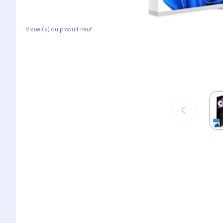
Visuel(s) du produit neuf