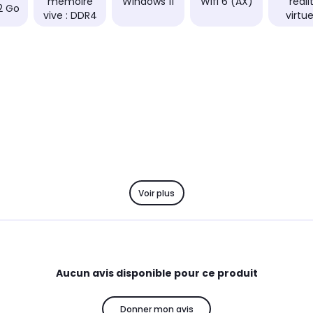
mémoire
Windows 11
Wifi 6 (AX)
réali
32 Go
vive : DDR4
virtue
Voir plus
Aucun avis disponible pour ce produit
Donner mon avis