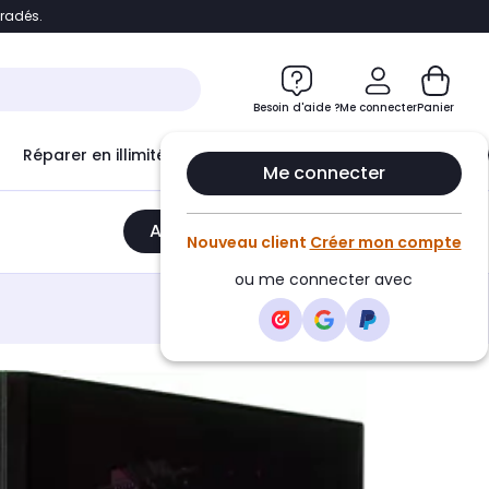
bradés.
e
Accéder directement au chatbot
Besoin d'aide ?
Me connecter
Panier
Réparer en illimité avec
Le Club Infinity
Econ
Ajouter au panier
•
2829,90€