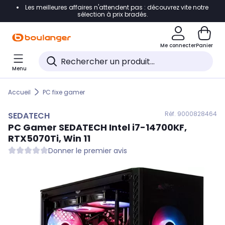
Les meilleures affaires n'attendent pas : découvrez vite notre
Accéder directement à la navigation
sélection à prix bradés.
Accéder directement au contenu
Me connecter
Panier
Accéder directement au pied de page
Menu
Accéder directement au chatbot
Accueil
PC fixe gamer
Réf. 900
0828464
SEDATECH
PC Gamer
SEDATECH
Intel i7-14700KF,
RTX5070Ti, Win 11
Donner le premier avis