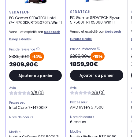
SEDATECH
SE
SEDATECH
PC Gamer SEDATECH Ryzen
PC
PC Gamer SEDATECH Intel
5 7500F, RTX5060, Win 11
147
i7-14700KF, RTX5070Ti, Win 11
Vendu et expédié par
Sedatech
Ven
Vendu et expédié par
Sedatech
Europe GmbH
Eu
Europe GmbH
Prix de référence
Pri
Prix de référence
2209,90€
36
3389,90€
-15%
-14%
1859,90€
3
2909,90€
Ajouter au panier
Ajouter au panier
Avis
Avi
Avis
0/5 (0)
0/5 (0)
Processeur
Pro
Processeur
AMD Ryzen 5 7500F
Int
Intel Core i7-14700KF
Nbre de coeurs
Nbr
Nbre de coeurs
6 coeurs
20
-
Modèle
Mod
Modèle
Nvidia GeForce RTX 5060
Nvi
Nvidia GeForce RTX 5070 Ti