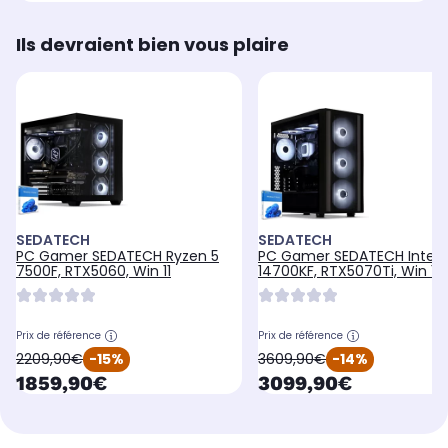
Ils devraient bien vous plaire
SEDATECH
SEDATECH
PC Gamer SEDATECH Ryzen 5
PC Gamer SEDATECH Intel i
7500F, RTX5060, Win 11
14700KF, RTX5070Ti, Win 11
Prix de référence
Prix de référence
oldPrice
oldPrice
2209,90€
-15%
3609,90€
-14%
currentPrice
currentPrice
1859,90€
3099,90€