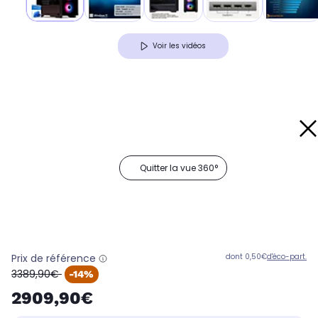
Voir les vidéos
Quitter la vue 360°
Prix de référence
dont 0,50€
d'éco-part.
oldPrice
3389,90€
-14%
2909,90€