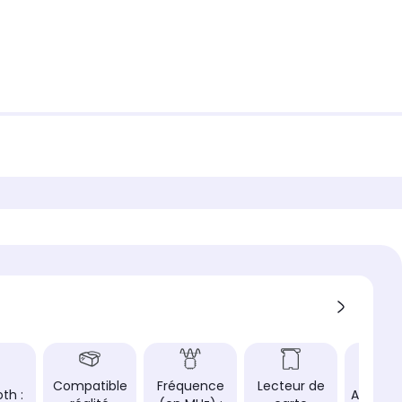
Compatible
Fréquence
Lecteur de
th :
Aliment