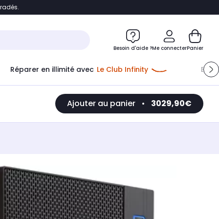
bradés.
e
Accéder directement au chatbot
Besoin d'aide ?
Me connecter
Panier
Réparer en illimité avec
Le Club Infinity
Econ
Ajouter au panier
•
3029,90€