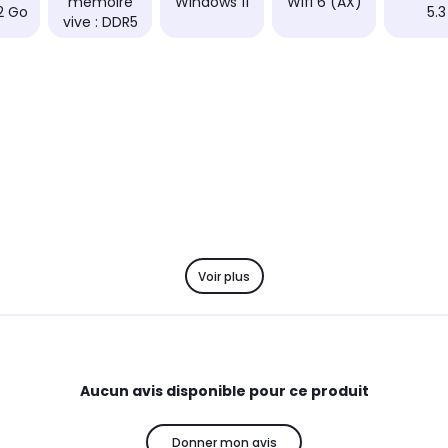
mémoire
Windows 11
Wifi 6 (AX)
32 Go
5.3
vive : DDR5
Voir plus
Aucun avis disponible pour ce produit
Donner mon avis