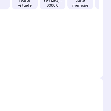
réalité
(en MHz) :
carte
: 750
virtuelle
6000.0
mémoire