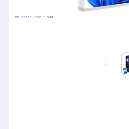
Visuel(s) du produit neuf