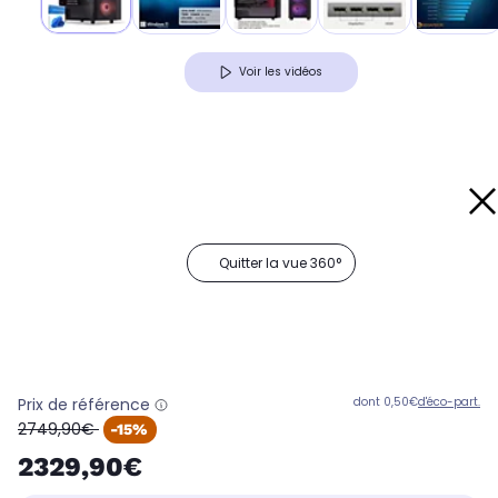
Voir les vidéos
Quitter la vue 360°
Prix de référence
dont 0,50€
d'éco-part.
oldPrice
2749,90€
-15%
2329,90€