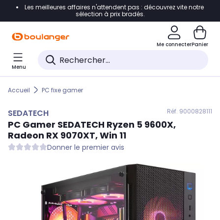
Les meilleures affaires n'attendent pas : découvrez vite notre
Accéder directement à la navigation
sélection à prix bradés.
Accéder directement au contenu
Me connecter
Panier
Accéder directement au pied de page
Menu
Accéder directement au chatbot
Accueil
PC fixe gamer
Réf. 900
0828111
SEDATECH
PC Gamer
SEDATECH
Ryzen 5 9600X,
Radeon RX 9070XT, Win 11
Donner le premier avis