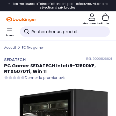
Les meilleures affaires n'attendent pas : découvrez vite notre
Accéder directement à la navigation
sélection à prix bradés.
Accéder directement au contenu
Me connecter
Panier
Accéder directement au pied de page
Menu
Accéder directement au chatbot
Accueil
PC fixe gamer
Réf. 900
0826621
SEDATECH
PC Gamer
SEDATECH
Intel i9-12900KF,
RTX5070Ti, Win 11
Donner le premier avis