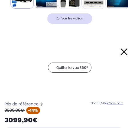
Voir les vidéos
Quitter la vue 360°
Prix de référence
dont 0,50€
d'éco-part.
oldPrice
3609,90€
-14%
3099,90€