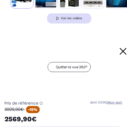
Voir les vidéos
Quitter la vue 360°
Prix de référence
dont 0,50€
d'éco-part.
oldPrice
3009,90€
-15%
2569,90€