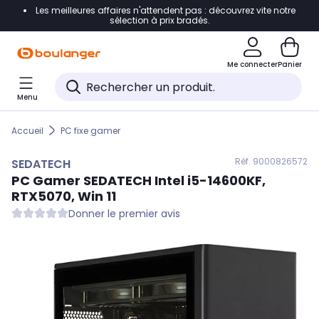
Les meilleures affaires n'attendent pas : découvrez vite notre
Accéder directement à la navigation
sélection à prix bradés.
Accéder directement au contenu
Me connecter
Panier
Accéder directement au pied de page
Menu
Accéder directement au chatbot
Accueil
PC fixe gamer
Réf. 900
0826572
SEDATECH
PC Gamer
SEDATECH
Intel i5-14600KF,
RTX5070, Win 11
Donner le premier avis