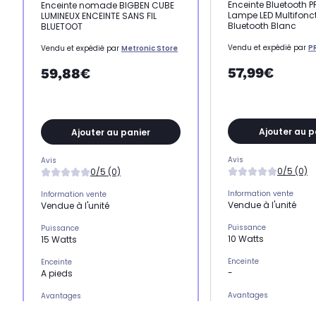
Enceinte Bluetooth 
Enceinte nomade BIGBEN CUBE
Lampe LED Multifonc
LUMINEUX ENCEINTE SANS FIL
Bluetooth Blanc
BLUETOOT
Vendu et expédié par
P
Vendu et expédié par
Metronic Store
57,99€
59,88€
Ajouter au p
Ajouter au panier
Avis
Avis
0/5 (0)
0/5 (0)
Information vente
Information vente
Vendue à l'unité
Vendue à l'unité
Puissance
Puissance
10 Watts
15 Watts
Enceinte
Enceinte
-
A pieds
Avantages
Avantages
-
enceinte autonome sur batterie !