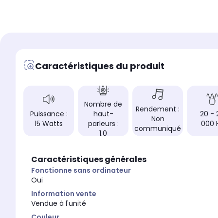
Type
Type
Enceinte Bluetooth
Enceinte nomade
Puissance
Puissance
10 Watts
15 Watts
Caractéristiques du produit
Réponse en fréquence
Réponse en fréquence
Non communiquée
20 - 20 000 Hz
Nombre de haut-parleu
Nombre de haut-parleurs
1.0
1.0
Nombre de
Rendement :
Puissance :
haut-
20 - 
Non
15 Watts
parleurs :
000 
communiqué
1.0
Caractéristiques générales
Fonctionne sans ordinateur
Oui
Information vente
Vendue à l'unité
Couleur