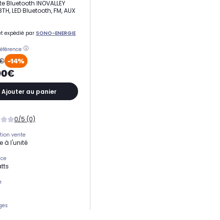
te Bluetooth INOVALLEY
TH, LED Bluetooth, FM, AUX
t expédié par
SONO-ENERGIE
référence
9€
-14%
90€
Ajouter au panier
0/5 (0)
tion vente
 à l'unité
nce
tts
e
ges
te colonne Bluetooth hifi