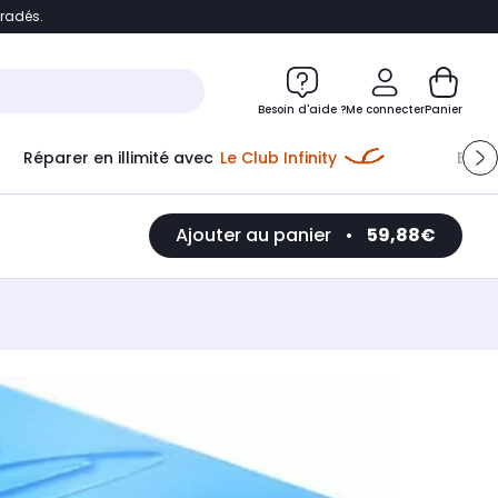
bradés.
e
Accéder directement au chatbot
Besoin d'aide ?
Me connecter
Panier
Réparer en illimité avec
Le Club Infinity
Econ
Ajouter au panier
•
59,88€