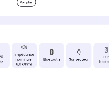
très bon rapport qualité prix
très bo
Voir plus
Type
Type
Enceinte Bluetooth
Encein
Puissance
Puissa
180 Watts
180 Wa
Réponse en fréquence
Réponse
20 - 20 000 Hz
20 - 2
rs
Nombre de haut-parleurs
Nombre
2.0
2.0
Impédance
20
Sur
nominale :
Bluetooth
Sur secteur
Hz
batte
8,0 Ohms