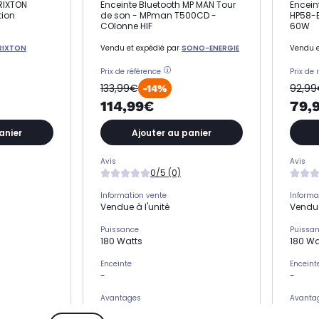
PRIXTON
Enceinte Bluetooth MP MAN Tour
Encein
tion
de son - MPman T500CD -
HP58-B
COlonne HIF
60W
RIXTON
Vendu et expédié par
SONO-ENERGIE
Vendu e
Prix de référence
Prix de 
133,99€
92,9
-14%
114,99€
79,
anier
Ajouter au panier
Avis
Avis
0/5 (0)
Information vente
Informa
Vendue à l'unité
Vendue
Puissance
Puissa
180 Watts
180 Wa
Enceinte
Enceint
-
-
Avantages
Avanta
enceinte colonne Bluetooth hifi
Encein