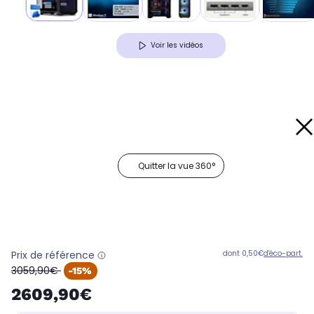
Voir les vidéos
Quitter la vue 360°
Prix de référence
dont 0,50€
d'éco-part.
oldPrice
3059,90€
-15%
2609,90€