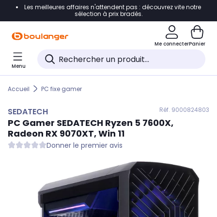
Les meilleures affaires n'attendent pas : découvrez vite notre
Accéder directement à la navigation
sélection à prix bradés.
Accéder directement au contenu
Me connecter
Panier
Accéder directement au pied de page
Menu
Accéder directement au chatbot
Accueil
PC fixe gamer
Réf. 900
0824803
SEDATECH
PC Gamer
SEDATECH
Ryzen 5 7600X,
Radeon RX 9070XT, Win 11
Donner le premier avis