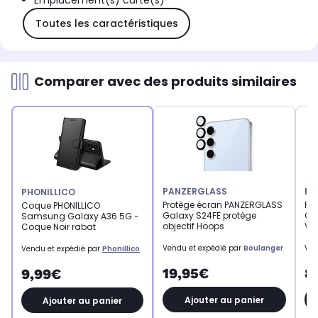
Emplacement(s) carte(s)
Toutes les caractéristiques
Comparer avec des produits similaires
PANZERGLASS
PH
PHONILLICO
Protège écran PANZERGLASS
Pa
Coque PHONILLICO
Galaxy S24FE protège
Ga
Samsung Galaxy A36 5G -
objectif Hoops
Ver
Coque Noir rabat
Vendu et expédié par
Boulanger
Ven
Vendu et expédié par
Phonillico
19,95€
8
9,99€
Ajouter au panier
Ajouter au panier