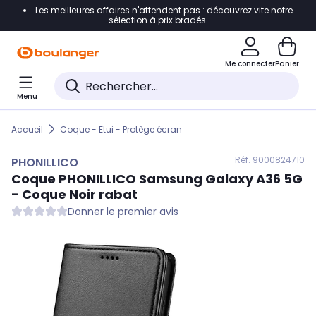
Les meilleures affaires n'attendent pas : découvrez vite notre
Accéder directement à la navigation
sélection à prix bradés.
Accéder directement au contenu
Me connecter
Panier
Accéder directement au pied de page
Menu
Accéder directement au chatbot
Accueil
Coque - Etui - Protège écran
Réf. 900
0824710
PHONILLICO
Coque
PHONILLICO
Samsung Galaxy A36 5G
- Coque Noir rabat
Donner le premier avis