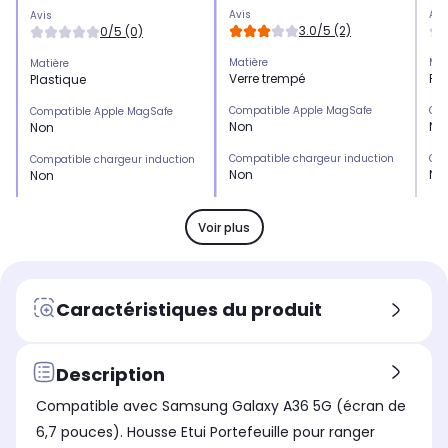
Avis
Avi
Avis
3.0/5 (2)
0/5 (0)
Matière
Mat
Matière
Verre trempé
Pla
Plastique
Compatible Apple MagSafe
Com
Compatible Apple MagSafe
Non
No
Non
Compatible chargeur induction
Com
Compatible chargeur induction
Non
No
Non
Emplacement(s) carte(s)
Emp
Emplacement(s) carte(s)
Non
No
Oui
Voir plus
Type de protection
Typ
Type de protection
Protection écran
Pa
Coque
Marque compatible
Mar
Marque compatible
Caractéristiques du produit
Samsung
Sa
Samsung
Modèle compatible 1
Mod
Modèle compatible 1
Samsung S24 FE
Sa
Samsung Galaxy A36 5G
Description
Coloris extérieur
Col
Coloris extérieur
Compatible avec Samsung Galaxy A36 5G (écran de
Transparent
Tr
Noir
6,7 pouces). Housse Etui Portefeuille pour ranger