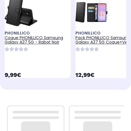
PHONILLICO
PHONILLICO
Coque PHONILLICO Samsung
Pack PHONILLICO Samsung
Galaxy A37 5G - Rabat Noir
Galaxy A37 5G Coque+Verr
trempé
currentPrice
currentPrice
9,99€
12,99€