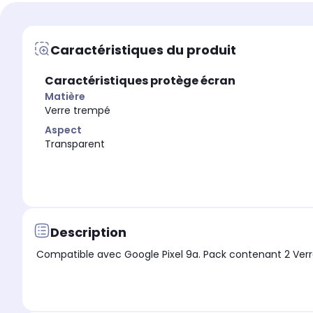
Marque compatible
Marque compatible
Google
Google
Caractéristiques du produit
Modèle compatible 1
Modèle compatible 1
GOOGLE Pixel 9a
GOOGLE Pixel 9a
Caractéristiques protège écran
Coloris extérieur
Coloris extérieur
Transparent
Transparent
Matière
Verre trempé
Aspect
Transparent
Description
Compatible avec Google Pixel 9a. Pack contenant 2 Ver