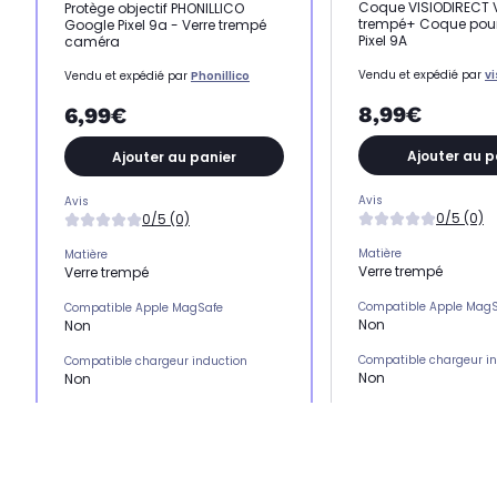
Coque VISIODIRECT V
Protège objectif PHONILLICO
trempé+ Coque pou
Google Pixel 9a - Verre trempé
Pixel 9A
caméra
Vendu et expédié par
vi
Vendu et expédié par
Phonillico
8,99€
6,99€
Ajouter au p
Ajouter au panier
Avis
Avis
0/5 (0)
0/5 (0)
Matière
Matière
Verre trempé
Verre trempé
Compatible Apple Mag
Compatible Apple MagSafe
Non
Non
Compatible chargeur i
Compatible chargeur induction
Non
Non
Emplacement(s) carte(
Emplacement(s) carte(s)
Non
Non
Type de protection
Type de protection
Coque
Protection objectif