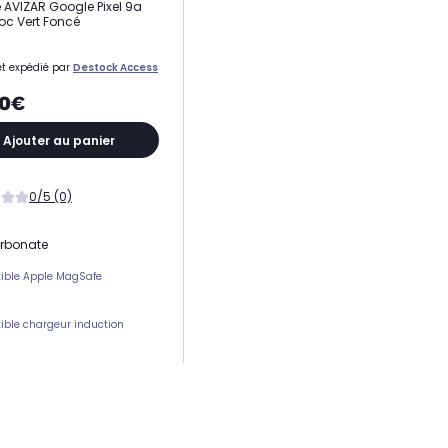
AVIZAR Google Pixel 9a
oc Vert Foncé
t expédié par
Destock Access
90€
Ajouter au panier
0/5 (0)
arbonate
ible Apple MagSafe
ble chargeur induction
ement(s) carte(s)
 protection
e