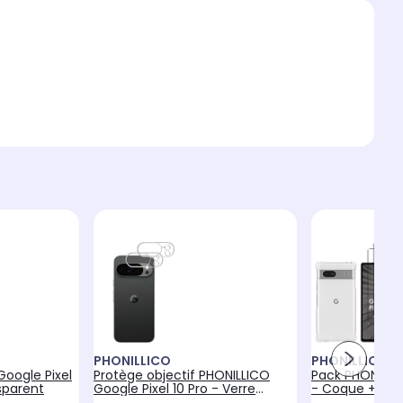
PHONILLICO
PHONILLICO
oogle Pixel
Protège objectif PHONILLICO
Pack PHONILLI
nsparent
Google Pixel 10 Pro - Verre
- Coque + Ver
trempé