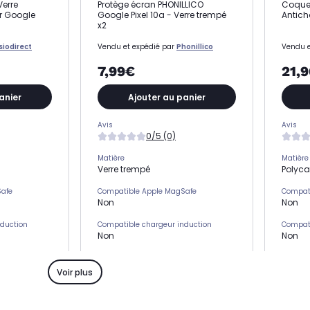
erre
Protège écran PHONILLICO
Coque 
r Google
Google Pixel 10a - Verre trempé
Antich
x2
siodirect
Vendu et expédié par
Phonillico
Vendu e
7,99€
21,
anier
Ajouter au panier
Avis
Avis
0/5 (0)
Matière
Matière
Verre trempé
Polyc
Safe
Compatible Apple MagSafe
Compat
Non
Non
nduction
Compatible chargeur induction
Compati
Non
Non
s)
Emplacement(s) carte(s)
Emplac
Non
Non
Voir plus
Type de protection
Type de
Protection écran
Coqu