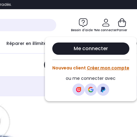
bradés.
e
Accéder directement au chatbot
Besoin d'aide ?
Me connecter
Panier
Réparer en illimité avec
Le Club Infinity
Econ
Me connecter
Ajouter au panier
•
6,99€
Nouveau client
Créer mon compte
ou me connecter avec