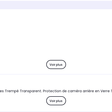
Marque compatible
Marque
Google
Googl
Modèle compatible 1
Modèle 
Google Pixel 10a
GOOGLE
Coloris extérieur
Coloris 
Transparent
Vert
Voir plus
res Trempé Transparent. Protection de caméra arrière en Verre
Voir plus