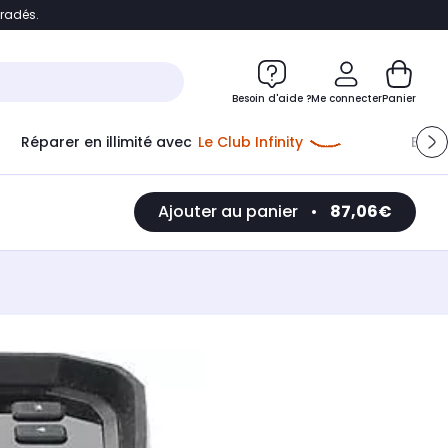
bradés.
e
Accéder directement au chatbot
Besoin d'aide ?
Me connecter
Panier
Réparer en illimité avec
Le Club Infinity
Econ
Ajouter au panier
•
87,06€