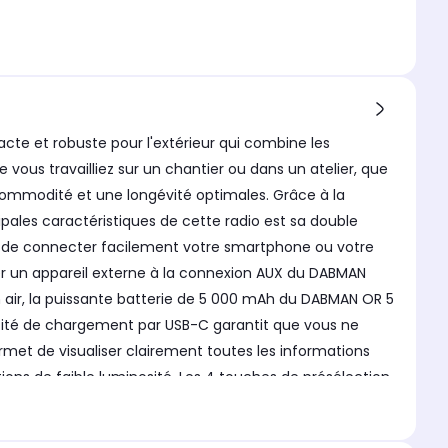
te et robuste pour l'extérieur qui combine les
ous travailliez sur un chantier ou dans un atelier, que
commodité et une longévité optimales. Grâce à la
ipales caractéristiques de cette radio est sa double
et de connecter facilement votre smartphone ou votre
ter un appareil externe à la connexion AUX du DABMAN
n air, la puissante batterie de 5 000 mAh du DABMAN OR 5
pacité de chargement par USB-C garantit que vous ne
permet de visualiser clairement toutes les informations
ions de faible luminosité. Les 4 touches de présélection
férées d'une simple pression. Son menu de navigation
dio est équipée d'une horloge, d'une minuterie de sommeil