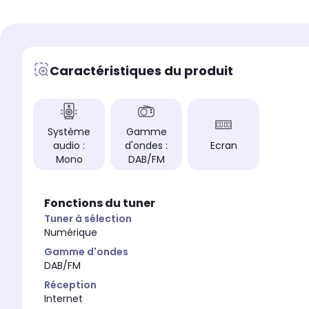
Alimentation
Alimentation
Batterie
Secteur
Gamme d'ondes
Gamme d'ondes
DAB/DAB+/FM
DAB/FM
Caractéristiques du produit
Système audio
Système audio
Non communiqué
Mono
Ecran
Ecran
Non
Oui
Système
Gamme
Etanche
Etanche
audio :
d'ondes :
Ecran
Non
Non
Mono
DAB/FM
Connectique
Connectique
Non communiqué
Non
Fonctions du tuner
Tuner à sélection
Numérique
Gamme d'ondes
DAB/FM
Réception
Internet