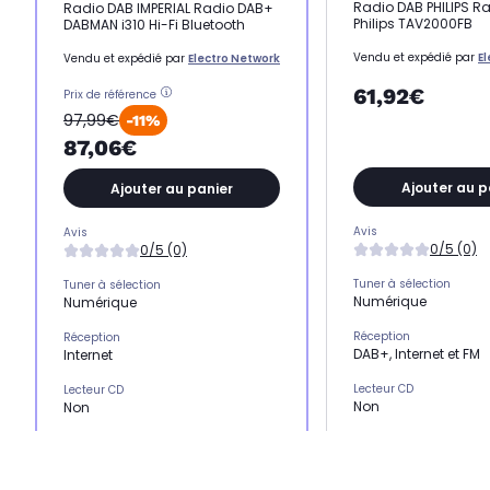
Radio DAB PHILIPS Ra
Radio DAB IMPERIAL Radio DAB+
Philips TAV2000FB
DABMAN i310 Hi-Fi Bluetooth
Vendu et expédié par
E
Vendu et expédié par
Electro Network
61,92€
Prix de référence
97,99€
-11%
87,06€
Ajouter au p
Ajouter au panier
Avis
Avis
0/5 (0)
0/5 (0)
Tuner à sélection
Tuner à sélection
Numérique
Numérique
Réception
Réception
DAB+, Internet et FM
Internet
Lecteur CD
Lecteur CD
Non
Non
Connectivité
Connectivité
-
Wifi