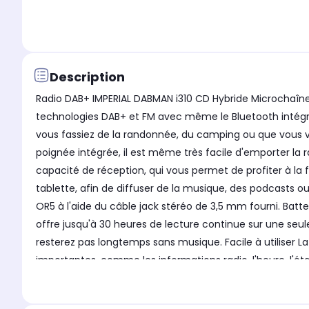
Description
Radio DAB+ IMPERIAL DABMAN i310 CD Hybride Microchaîne
technologies DAB+ et FM avec même le Bluetooth intégré 
vous fassiez de la randonnée, du camping ou que vous v
poignée intégrée, il est même très facile d'emporter la 
capacité de réception, qui vous permet de profiter à l
tablette, afin de diffuser de la musique, des podcasts 
OR5 à l'aide du câble jack stéréo de 3,5 mm fourni. Bat
offre jusqu'à 30 heures de lecture continue sur une seu
resterez pas longtemps sans musique. Facile à utiliser La 
importantes, comme les informations radio, l'heure, l'ét
vous permettent de passer d'une station préférée à l'au
multilingue vous permet de configurer et d'utiliser la ra