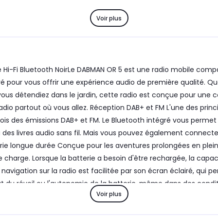
Voir plus
 Hi-Fi Bluetooth NoirLe DABMAN OR 5 est une radio mobile compac
pour vous offrir une expérience audio de première qualité. Que v
ous détendiez dans le jardin, cette radio est conçue pour une 
radio partout où vous allez. Réception DAB+ et FM L'une des princ
a fois des émissions DAB+ et FM. Le Bluetooth intégré vous perm
ou des livres audio sans fil. Mais vous pouvez également connec
terie longue durée Conçue pour les aventures prolongées en plei
le charge. Lorsque la batterie a besoin d'être rechargée, la ca
navigation sur la radio est facilitée par son écran éclairé, qui 
at du réveil ou l'autonomie de la batterie, même dans des condit
Voir plus
tre et d'enregistrer et d'accéder rapidement à vos chaînes pré
dio dans la langue avec laquelle vous êtes le plus à l'aise. La ra