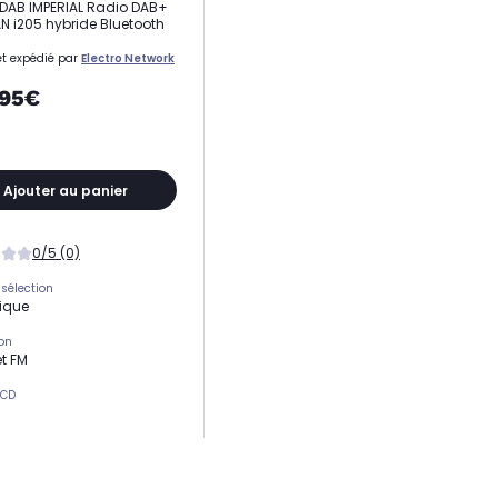
DAB IMPERIAL Radio DAB+
 i205 hybride Bluetooth
t expédié par
Electro Network
,95€
Ajouter au panier
0/5 (0)
 sélection
ique
on
t FM
 CD
ivité