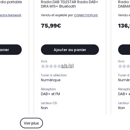
dio portable
Radio DAB TELESTAR Radio DAB+
Radio 
DIRA M11i+ Bluetooth
DABMAN
lectro Network
Vendu et expédié par
CONECTICPLUS
Vendu e
75,99€
136
anier
Ajouter au panier
Avis
Avis
0/5 (0)
Tuner à sélection
Tuner à
Numérique
Numér
Réception
Récepti
DAB+ et FM
DAB+ e
Lecteur CD
Lecteur
Non
Non
Connectivité
Connect
-
-
Voir plus