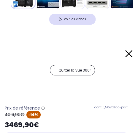
Voir les vidéos
Quitter la vue 360°
Prix de référence
dont 0,50€
d'éco-part.
oldPrice
4019,90€
-14%
3469,90€