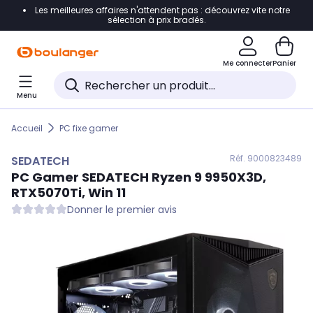
Les meilleures affaires n'attendent pas : découvrez vite notre
Accéder directement à la navigation
sélection à prix bradés.
Accéder directement au contenu
Me connecter
Panier
Accéder directement au pied de page
Menu
Accéder directement au chatbot
Accueil
PC fixe gamer
Réf. 900
0823489
SEDATECH
PC Gamer
SEDATECH
Ryzen 9 9950X3D,
RTX5070Ti, Win 11
Donner le premier avis