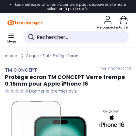
Les meilleures affaires n'attendent pas : découvrez vite notre
Accéder directement à la navigation
sélection à prix bradés.
Accéder directement au contenu
Me connecter
Panier
Accéder directement au pied de page
Menu
Accéder directement au chatbot
Accueil
Coque - Etui - Protège écran
Réf. 900
0823235
TM CONCEPT
Protège écran
TM CONCEPT
Verre trempé
0,15mm pour Apple iPhone 16
Donner le premier avis