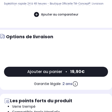
Expédition rapide 24 à 48 heures - Boutique Officielle TM-Concept®. Livraison
suivie offerte en boîtier rigide haute protection. - Inclus : kit de nettoyage
complet + notice de pose en français. SAV réactif basé en France.
Ajouter au comparateur
Options de livraison
Ajouter au panier
•
19,90€
Garantie légale :
2 ans
Les points forts du produit
Verre trempé