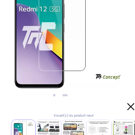
Visuel(s) du produit neuf