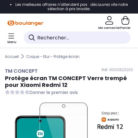
Les meilleures affaires n'attendent pas : découvrez vite notre
Accéder directement à la navigation
sélection à prix bradés.
Accéder directement au contenu
Me connecter
Panier
Accéder directement au pied de page
Menu
Accéder directement au chatbot
Accueil
Coque - Etui - Protège écran
Réf. 900
0823200
TM CONCEPT
Protège écran
TM CONCEPT
Verre trempé
pour Xiaomi Redmi 12
Donner le premier avis