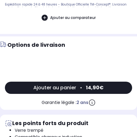
Expédition rapide 24 à 48 heures - Boutique Officielle TM-Concept®. Livraison
suivie offerte en boîtier rigide haute protection. - Inclus : kit de nettoyage
complet + notice de pose en français. SAV réactif basé en France.
Ajouter au comparateur
Options de livraison
Ajouter au panier
•
14,90€
Garantie légale :
2 ans
Les points forts du produit
Verre trempé