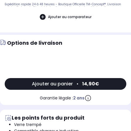
Expédition rapide 24 à 48 heures - Boutique Officielle TM-Concept®. Livraison
suivie offerte en boîtier rigide haute protection. - Inclus : kit de nettoyage
complet + notice de pose en français. SAV réactif basé en France.
Ajouter au comparateur
Options de livraison
Ajouter au panier
•
14,90€
Garantie légale :
2 ans
Les points forts du produit
Verre trempé