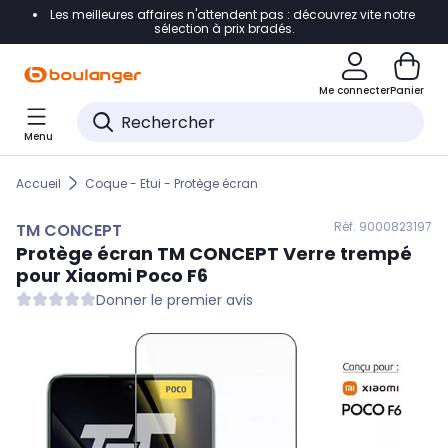
Les meilleures affaires n'attendent pas : découvrez vite notre
Accéder directement à la navigation
sélection à prix bradés.
Accéder directement au contenu
Me connecter
Panier
Accéder directement au pied de page
Menu
Accéder directement au chatbot
Accueil
Coque - Etui - Protège écran
Réf. 900
0823197
TM CONCEPT
Protège écran
TM CONCEPT
Verre trempé
pour Xiaomi Poco F6
Donner le premier avis