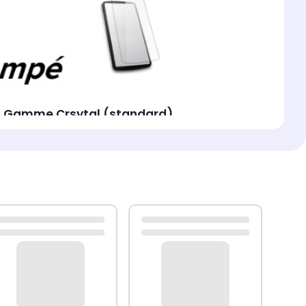
® - Gamme Crsytal (standard)
(Qualité AAA) - matériaux origine Japon (ou
nce
• Résistance contre les chocs et la casse
•
obique)
• Adhérence intégrale : Film en nano-
ion maximale des chocs
• Film anti-éclatement
)
• Confort d'utilisation et de prise en main :
cune distorsion d’image