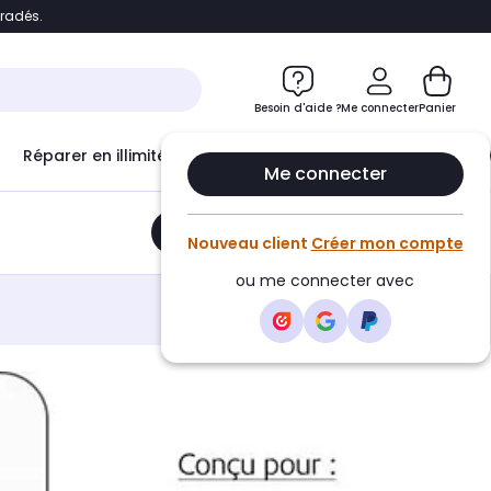
bradés.
e
Accéder directement au chatbot
Besoin d'aide ?
Me connecter
Panier
Réparer en illimité avec
Le Club Infinity
Econ
Me connecter
Ajouter au panier
•
14,90€
Nouveau client
Créer mon compte
ou me connecter avec