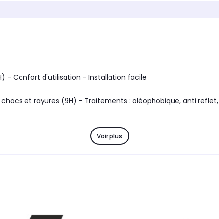
Marque compatible
Marque
Samsung
Sams
Modèle compatible 1
Modèle 
25
Samsung S25 Ultra
Samsu
Coloris extérieur
Coloris 
Noir
Vert
- Confort d'utilisation - Installation facile
cs et rayures (9H) - Traitements : oléophobique, anti reflet, ant
Voir plus