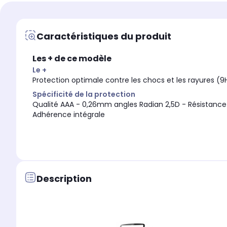
Marque compatible
Marque compatible
Samsung
Samsung
Caractéristiques du produit
Modèle compatible 1
Modèle compatible 1
Samsung Galaxy S
Samsung S25+
Les + de ce modèle
Coloris extérieur
Coloris extérieur
Transparent
Transparent
Le +
Protection optimale contre les chocs et les rayures (9H) 
Spécificité de la protection
Qualité AAA - 0,26mm angles Radian 2,5D - Résistance cho
Adhérence intégrale
Description