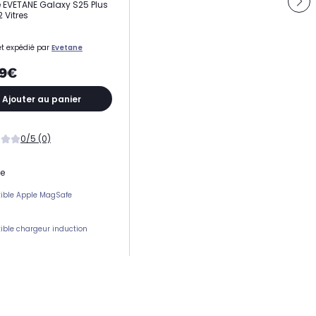
EVETANE Galaxy S25 Plus
2 Vitres
t expédié par
Evetane
99€
Ajouter au panier
0/5 (0)
ne
ible Apple MagSafe
ble chargeur induction
ement(s) carte(s)
 protection
e