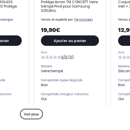
ERGLASS
Protège écran TM CONCEPT Verre
Coque 
5 Protège
trempé Privé pour Samsung
Vert + 
S25Ultra
oulanger
Vendu et expédié par
TM Concept
Vendu e
19,90€
12,
anier
Ajouter au panier
Avis
Avis
0/5 (0)
Matière
Matière
Verre trempé
Silico
Safe
Compatible Apple MagSafe
Compat
Non
Non
nduction
Compatible chargeur induction
Compati
Oui
Oui
s)
Emplacement(s) carte(s)
Emplac
Non
Non
Voir plus
Type de protection
Type de
Protection écran
Coqu