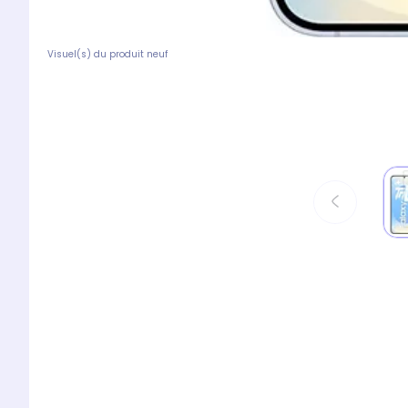
Visuel(s) du produit neuf