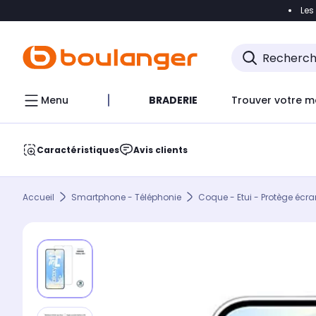
Les
Accéder directement à la navigation
Accéder direct
Menu
BRADERIE
Trouver votre m
Caractéristiques
Avis clients
Accueil
Smartphone - Téléphonie
Coque - Etui - Protège écra