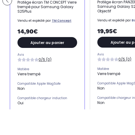
Protège écran PANZ
Protège écran TM CONCEPT Verre
Samsung Galaxy S2
trempé pour Samsung Galaxy
Objectif
S25Plus
Vendu et expédié par
B
Vendu et expédié par
TM Concept
19,95€
14,90€
Ajouter au p
Ajouter au panier
Avis
Avis
0/5 (0)
0/5 (0)
Matière
Matière
Verre trempé
Verre trempé
Compatible Apple Mag
Compatible Apple MagSafe
Non
Non
Compatible chargeur i
Compatible chargeur induction
Non
Oui
Emplacement(s) carte(
Emplacement(s) carte(s)
Non
Non
Type de protection
Type de protection
Protection écran
Protection écran