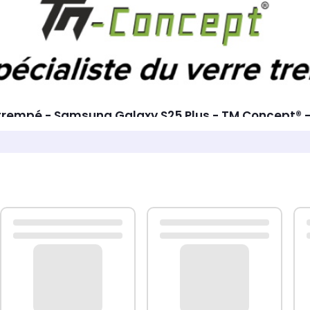
e trempé - Samsung Galaxy S25 Plus - TM Concept
 verre trempé
• Verre trempé TM Concept® Premium 
dians 2,5D - trempage > 3 heures - HD Transmitta
Réduction des traces de doigts (traitement oléoph
 - installation facile et sans bulle d’air - absorpt
ux de pénétration de la lumière : 95% (transparence
les arrondis 2,5D - réactivité tactile intacte - au