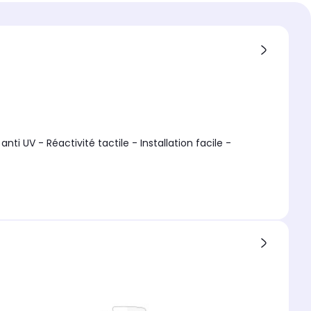
 compatible
ung
compatible 1
ng Galaxy S25 Plus
extérieur
i UV - Réactivité tactile - Installation facile -