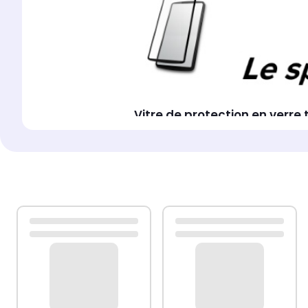
Vitre de protection en verr
Caractéristiques de la vitre protectrice en
Corée du Sud)
• Epaisseur 0,26mm - Bords Ra
Résistance contre les rayures (indice 9H)
• 
silicone HQ permettant une fixation intégrale
du verre : sécurité contre les coupures
• Ta
contact agréable - ang