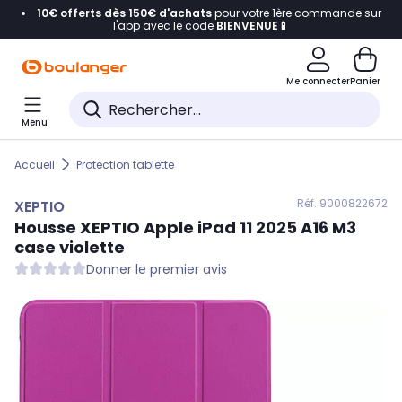
10€ offerts dès 150€ d'achats
pour votre 1ère commande sur
Accéder directement à la navigation
l'app avec le code
BIENVENUE📱
Accéder directement au contenu
Me connecter
Panier
Accéder directement au pied de page
Menu
Accéder directement au chatbot
Accueil
Protection tablette
Réf. 900
0822672
XEPTIO
Housse
XEPTIO
Apple iPad 11 2025 A16 M3
case violette
Donner le premier avis