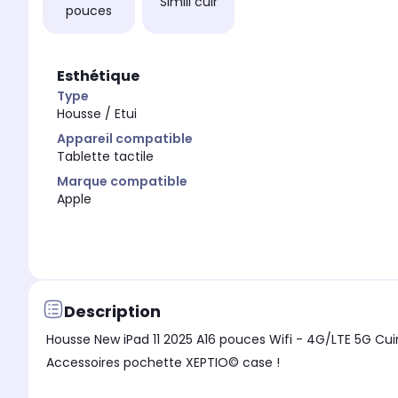
Simili cuir
pouces
Esthétique
Type
Housse / Etui
Appareil compatible
Tablette tactile
Marque compatible
Apple
Description
Housse New iPad 11 2025 A16 pouces Wifi - 4G/LTE 5G Cuir PU rotative bleue navy - Etui coque de protection rotation 360 degrés tablette Nouvel New iPad 11 2025 A16 pouces -
Accessoires pochette XEPTIO© case !