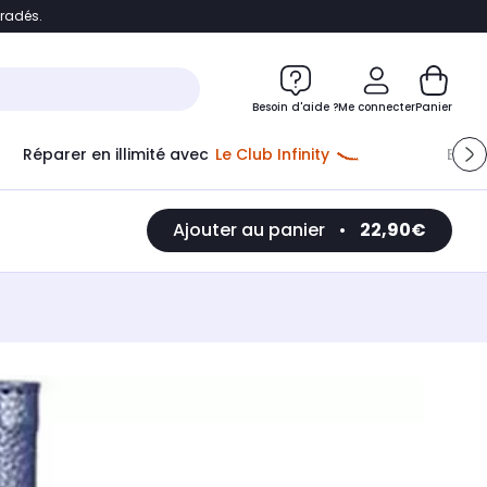
bradés.
e
Accéder directement au chatbot
Besoin d'aide ?
Me connecter
Panier
Réparer en illimité avec
Le Club Infinity
Econ
Ajouter au panier
•
22,90€