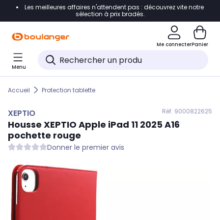
Les meilleures affaires n'attendent pas : découvrez vite notre
Accéder directement à la navigation
sélection à prix bradés.
Accéder directement au contenu
Me connecter
Panier
Accéder directement au pied de page
Menu
Accéder directement au chatbot
Accueil
Protection tablette
Réf. 900
0822625
XEPTIO
Housse
XEPTIO
Apple iPad 11 2025 A16
pochette rouge
Donner le premier avis