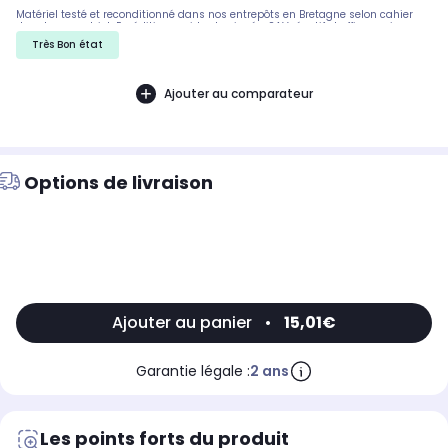
Matériel testé et reconditionné dans nos entrepôts en Bretagne selon cahier
des charges strict. Expédition rapide et soignée. SAV réactif et efficace si
besoin.
Très Bon état
Ajouter au comparateur
Options de livraison
Ajouter au panier
•
15,01€
Garantie légale :
2 ans
Les points forts du produit