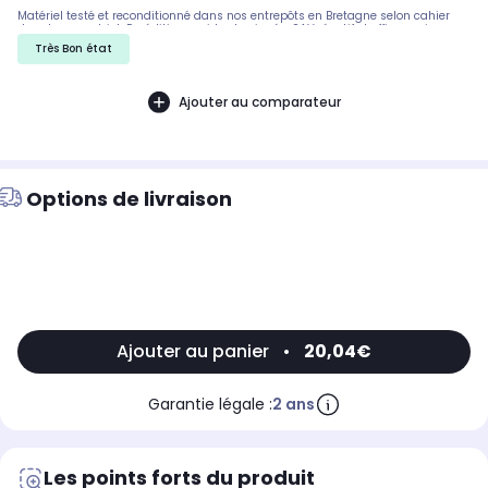
Matériel testé et reconditionné dans nos entrepôts en Bretagne selon cahier
des charges strict. Expédition rapide et soignée. SAV réactif et efficace si
besoin.
Très Bon état
Ajouter au comparateur
Options de livraison
Ajouter au panier
•
20,04€
Garantie légale :
2 ans
Les points forts du produit