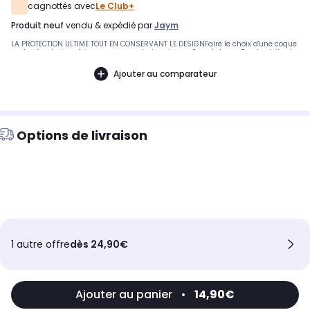
cagnottés avec
Le Club+
produit neuf
vendu & expédié par
Jaym
LA PROTECTION ULTIME TOUT EN CONSERVANT LE DESIGNFaire le choix d'une coque
renforcée, c'est parfois renoncer au design de son Smartphone. Pourtant, il est
possible de protéger efficacement son Smartphone des chutes du quotidien
jusqu'à 2M de hauteur, tout en conservant en transparence la couleur et le
Ajouter au comparateur
design de son Smartphone.Notre coque renforcée souple et transparente est
certifiée en laboratoire selon les standards militaires américains US MIL-STD-
810G
Options de livraison
1 autre offre
dès 24,90€
Ajouter au panier
•
14,90€