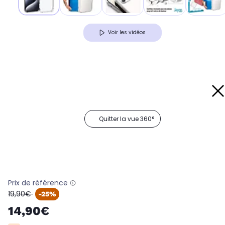
Voir les vidéos
Quitter la vue 360°
Prix de référence
oldPrice
19,90€
-25%
14,90€