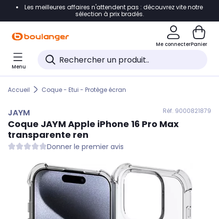
Les meilleures affaires n'attendent pas : découvrez vite notre
Accéder directement à la navigation
sélection à prix bradés.
Accéder directement au contenu
Me connecter
Panier
Accéder directement au pied de page
Menu
Accéder directement au chatbot
Accueil
Coque - Etui - Protège écran
Réf. 900
0821879
JAYM
Coque
JAYM
Apple iPhone 16 Pro Max
transparente ren
Donner le premier avis