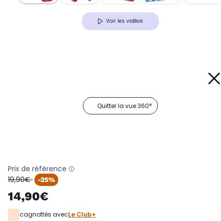
Voir les vidéos
Quitter la vue 360°
Prix de référence
oldPrice
19,90€
-25%
14,90€
cagnottés avec
Le Club+