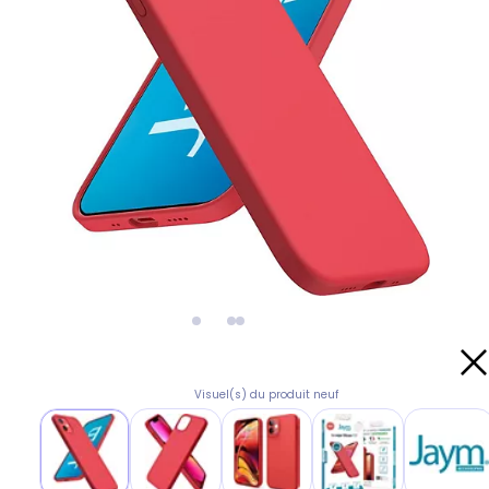
Visuel(s) du produit neuf