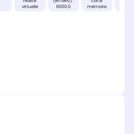
réalité
(en MHz) :
carte
: 750
virtuelle
6000.0
mémoire