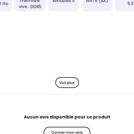
mémoire
Windows 11
Wifi 6 (AX)
32 Go
5.3
vive : DDR5
Voir plus
Aucun avis disponible pour ce produit
Donner mon avis