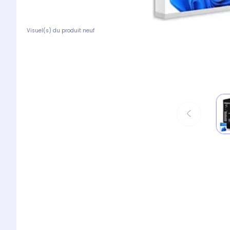
Visuel(s) du produit neuf