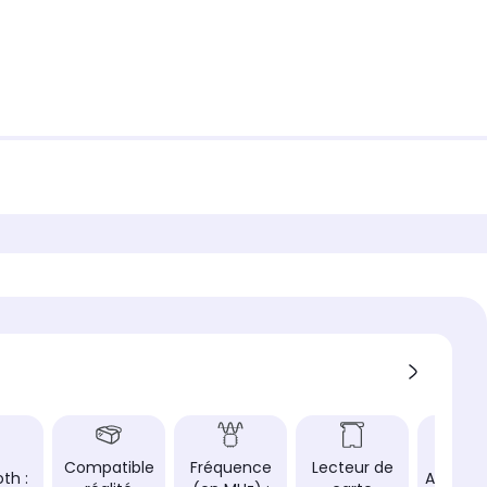
Compatible
Fréquence
Lecteur de
th :
Aliment