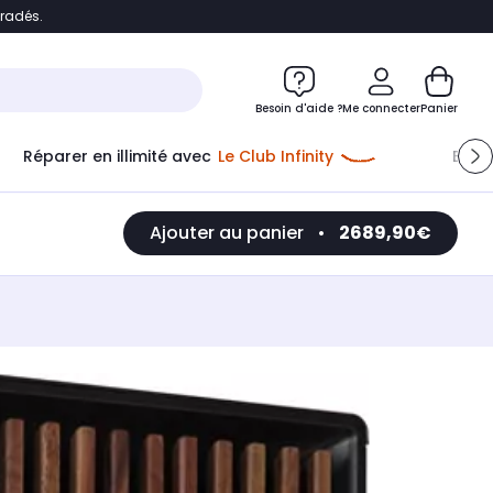
bradés.
e
Accéder directement au chatbot
Besoin d'aide ?
Me connecter
Panier
Réparer en illimité avec
Le Club Infinity
Econ
Ajouter au panier
•
2689,90€