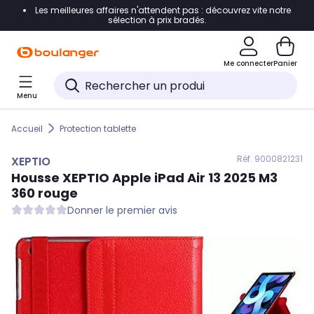
Les meilleures affaires n'attendent pas : découvrez vite notre
Accéder directement à la navigation
sélection à prix bradés.
Accéder directement au contenu
Me connecter
Panier
Accéder directement au pied de page
Menu
Accéder directement au chatbot
Accueil
Protection tablette
Réf. 900
0821231
XEPTIO
Housse
XEPTIO
Apple iPad Air 13 2025 M3
360 rouge
Donner le premier avis