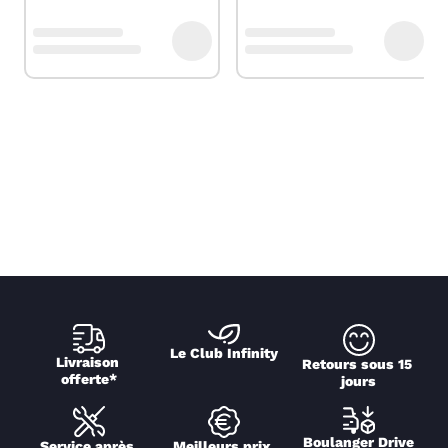
Le Club Infinity
Livraison 
Retours sous 15 
offerte*
jours
Boulanger Drive
Service après 
Meilleurs prix 