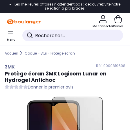
Les meilleures affaires n'attendent pas : découvrez vite notre
Accéder directement à la navigation
sélection à prix bradés.
Accéder directement au contenu
Me connecter
Panier
Accéder directement au pied de page
Menu
Accéder directement au chatbot
Accueil
Coque - Etui - Protège écran
Réf. 900
0819698
3MK
Protège écran
3MK
Logicom Lunar en
Hydrogel Antichoc
Donner le premier avis