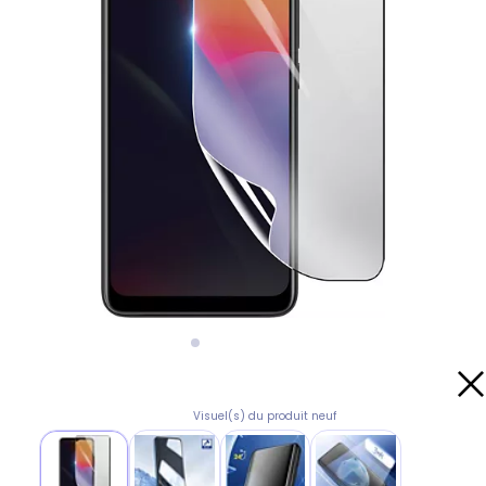
Visuel(s) du produit neuf