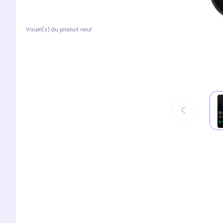
Visuel(s) du produit neuf