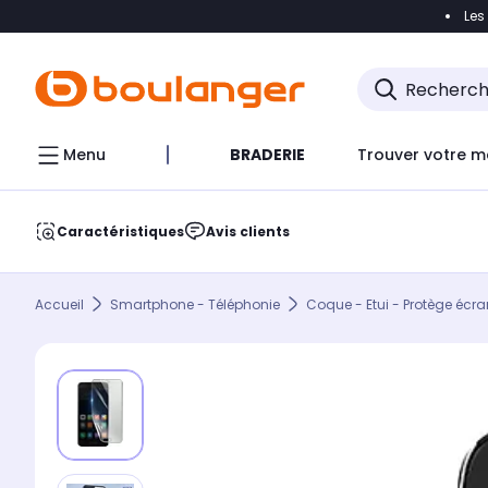
Les
Accéder directement à la navigation
Accéder direct
Menu
BRADERIE
Trouver votre m
Caractéristiques
Avis clients
Accueil
Smartphone - Téléphonie
Coque - Etui - Protège écra