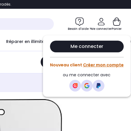
bradés.
e
Accéder directement au chatbot
Besoin d'aide ?
Me connecter
Panier
Réparer en illimité avec
Le Club Infinity
Econ
Me connecter
Ajouter au panier
•
21,90€
Nouveau client
Créer mon compte
ou me connecter avec