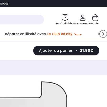
bradés.
e
Accéder directement au chatbot
Besoin d'aide ?
Me connecter
Panier
Réparer en illimité avec
Le Club Infinity
Econ
Ajouter au panier
•
21,90€