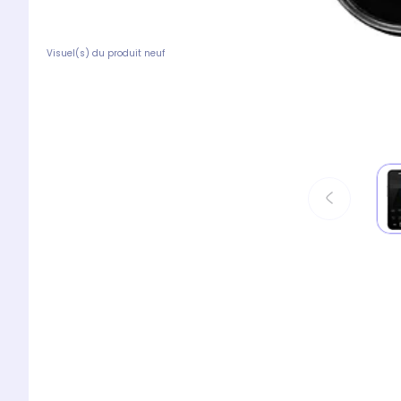
Visuel(s) du produit neuf