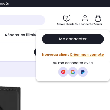
bradés.
e
Accéder directement au chatbot
Besoin d'aide ?
Me connecter
Panier
Réparer en illimité avec
Le Club Infinity
Econ
Me connecter
Ajouter au panier
•
21,90€
Nouveau client
Créer mon compte
ou me connecter avec