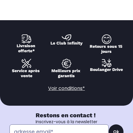
Le Club Infinity
Livraison 
Retours sous 15 
offerte*
jours
Boulanger Drive
Service après 
Meilleurs prix 
vente
garantis
Voir conditions*
Restons en contact !
Inscrivez-vous à la newsletter
Ok