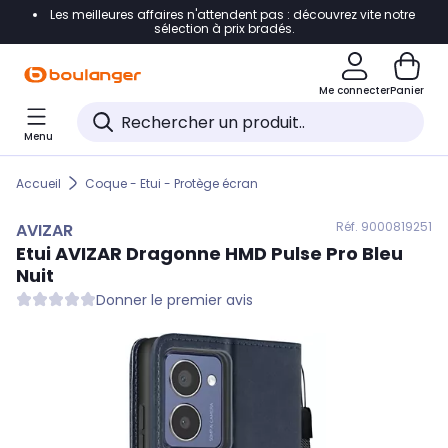
Les meilleures affaires n'attendent pas : découvrez vite notre
Accéder directement à la navigation
sélection à prix bradés.
Accéder directement au contenu
Me connecter
Panier
Accéder directement au pied de page
Menu
Accéder directement au chatbot
Accueil
Coque - Etui - Protège écran
Réf. 900
0819251
AVIZAR
Etui
AVIZAR
Dragonne HMD Pulse Pro Bleu
Nuit
Donner le premier avis