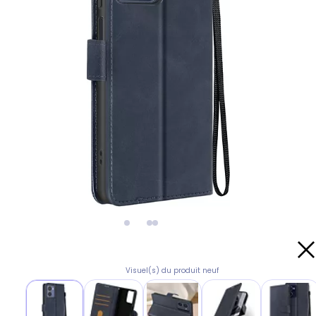
Visuel(s) du produit neuf