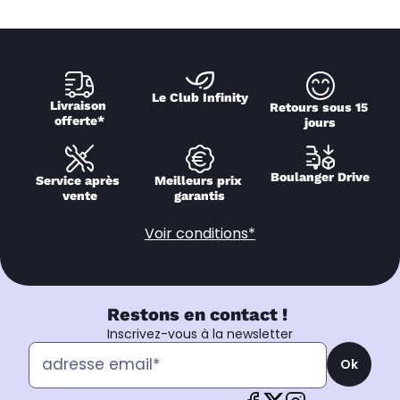
Le Club Infinity
Livraison 
Retours sous 15 
offerte*
jours
Boulanger Drive
Service après 
Meilleurs prix 
vente
garantis
Voir conditions*
Restons en contact !
Inscrivez-vous à la newsletter
Ok