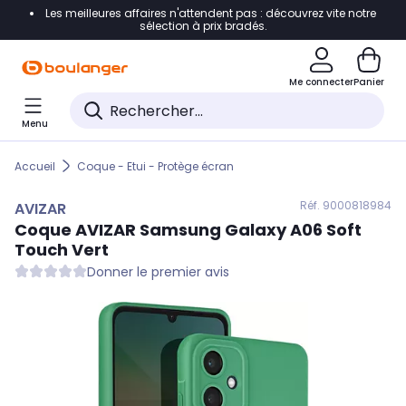
Les meilleures affaires n'attendent pas : découvrez vite notre
Accéder directement à la navigation
sélection à prix bradés.
Accéder directement au contenu
Me connecter
Panier
Accéder directement au pied de page
Menu
Accéder directement au chatbot
Accueil
Coque - Etui - Protège écran
Réf. 900
0818984
AVIZAR
Coque
AVIZAR
Samsung Galaxy A06 Soft
Touch Vert
Donner le premier avis