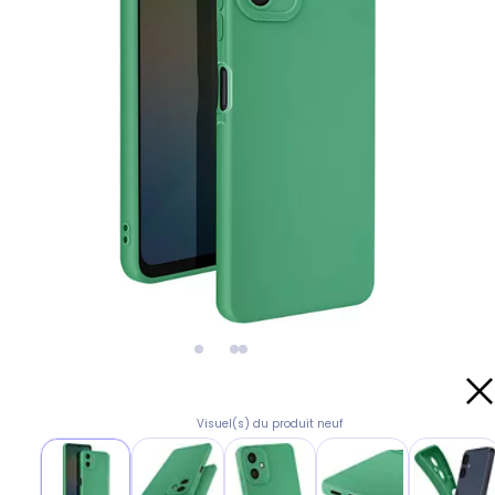
Visuel(s) du produit neuf