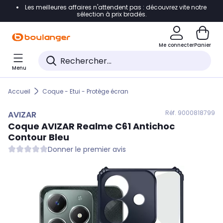
Les meilleures affaires n'attendent pas : découvrez vite notre
Accéder directement à la navigation
sélection à prix bradés.
Accéder directement au contenu
Me connecter
Panier
Accéder directement au pied de page
Menu
Accéder directement au chatbot
Accueil
Coque - Etui - Protège écran
Réf. 900
0818799
AVIZAR
Coque
AVIZAR
Realme C61 Antichoc
Contour Bleu
Donner le premier avis