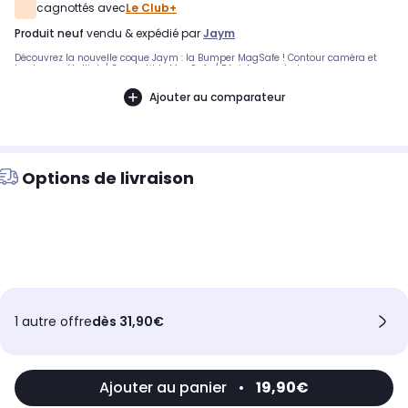
cagnottés avec
Le Club+
produit neuf
vendu & expédié par
Jaym
Découvrez la nouvelle coque Jaym : la Bumper MagSafe ! Contour caméra et
boutons métallisé / Compatible MagSafe / Résiste aux chutes
Ajouter au comparateur
Options de livraison
1 autre offre
dès 31,90€
Ajouter au panier
•
19,90€