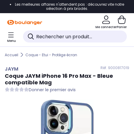
Les meilleures affaires n'attendent pas : découvrez vite notre
Accéder directement à la navigation
sélection à prix bradés.
Accéder directement au contenu
Me connecter
Panier
Accéder directement au pied de page
Menu
Accéder directement au chatbot
Accueil
Coque - Etui - Protège écran
Réf. 900
0817019
JAYM
Coque
JAYM
iPhone 16 Pro Max - Bleue
compatible Mag
Donner le premier avis