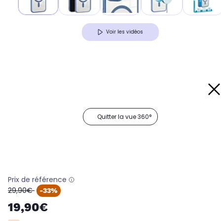
Voir les vidéos
Quitter la vue 360°
Prix de référence
oldPrice
29,90€
-33%
19,90€