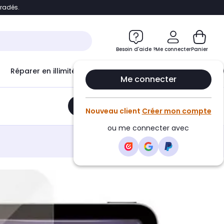
bradés.
e
Accéder directement au chatbot
Besoin d'aide ?
Me connecter
Panier
Réparer en illimité avec
Le Club Infinity
Econ
Me connecter
Ajouter au panier
•
37,58€
Nouveau client
Créer mon compte
ou me connecter avec