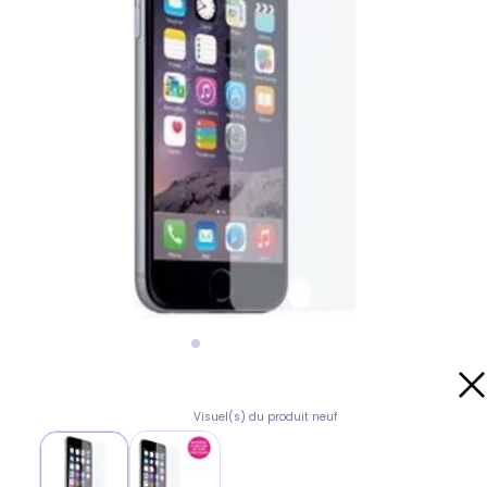
Visuel(s) du produit neuf