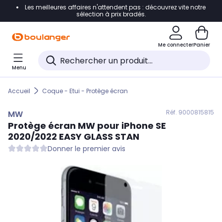
Les meilleures affaires n'attendent pas : découvrez vite notre
Accéder directement à la navigation
sélection à prix bradés.
Accéder directement au contenu
Me connecter
Panier
Accéder directement au pied de page
Menu
Accéder directement au chatbot
Accueil
Coque - Etui - Protège écran
Réf. 900
0815815
MW
Protège écran
MW
pour iPhone SE
2020/2022 EASY GLASS STAN
Donner le premier avis