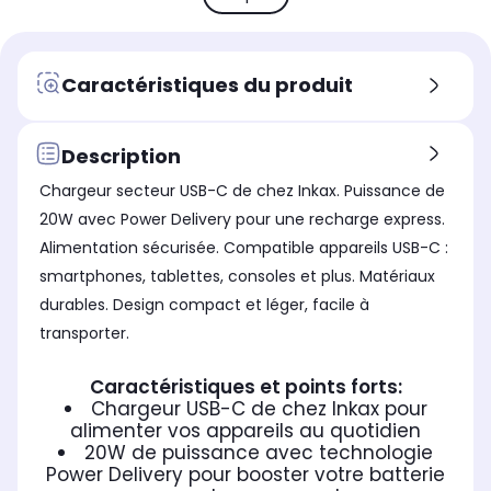
Type de charge
Typ
Type de charge
secteur
se
secteur
Type de chargeur
Typ
Type de chargeur
Caractéristiques du produit
Chargeur secteur
Ch
Chargeur secteur
Compatible MagSafe
Com
Compatible MagSafe
Non
No
Non
Description
Nombre de port(s) entrée
Nom
Nombre de port(s) entrée
Chargeur secteur USB-C de chez Inkax. Puissance de
1.0
1.0
1.0
20W avec Power Delivery pour une recharge express.
Nombre de port(s) sortie
Nom
Nombre de port(s) sortie
Alimentation sécurisée. Compatible appareils USB-C :
1.0
1.0
1.0
smartphones, tablettes, consoles et plus. Matériaux
durables. Design compact et léger, facile à
transporter.
Caractéristiques et points forts:
Chargeur USB-C de chez Inkax pour
alimenter vos appareils au quotidien
20W de puissance avec technologie
Power Delivery pour booster votre batterie