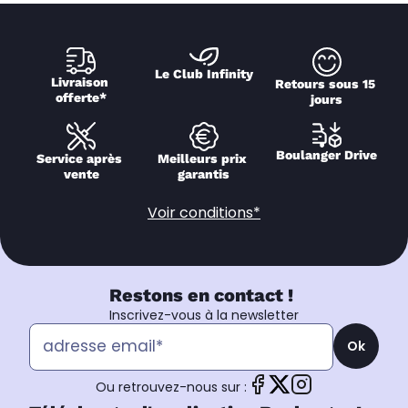
Le Club Infinity
Livraison 
Retours sous 15 
offerte*
jours
Boulanger Drive
Service après 
Meilleurs prix 
vente
garantis
Voir conditions*
Restons en contact !
Inscrivez-vous à la newsletter
Ok
Ou retrouvez-nous sur :