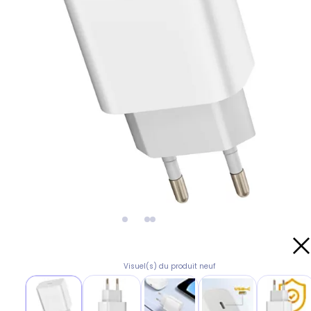
Visuel(s) du produit neuf