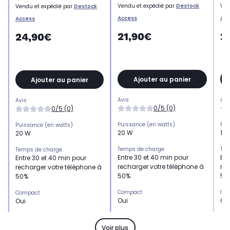
Vendu et expédié par
Destock
Ven
Vendu et expédié par
Destock
Access
Acc
Access
21,90€
2
24,90€
Ajouter au panier
Ajouter au panier
Avis
Avi
Avis
0/5 (0)
0/5 (0)
Puissance (en watts)
Pui
Puissance (en watts)
20 W
18
20 W
Temps de charge
Tem
Temps de charge
Entre 30 et 40 min pour
Ent
Entre 30 et 40 min pour
recharger votre téléphone à
rec
recharger votre téléphone à
50%
50
50%
Compact
Co
Compact
Oui
Ou
Oui
Léger
Lég
Léger
Oui
Ou
Oui
Voir plus