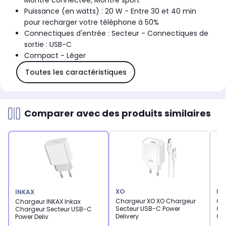
Montre connectée, Montre sport
Puissance (en watts) : 20 W - Entre 30 et 40 min
pour recharger votre téléphone à 50%
Connectiques d'entrée : Secteur - Connectiques de
sortie : USB-C
Compact - Léger
Toutes les caractéristiques
Comparer avec des produits similaires
XO
IN
INKAX
Chargeur XO XO Chargeur
Ch
Chargeur INKAX Inkax
Secteur USB-C Power
Ch
Chargeur Secteur USB-C
Delivery
Ga
Power Deliv