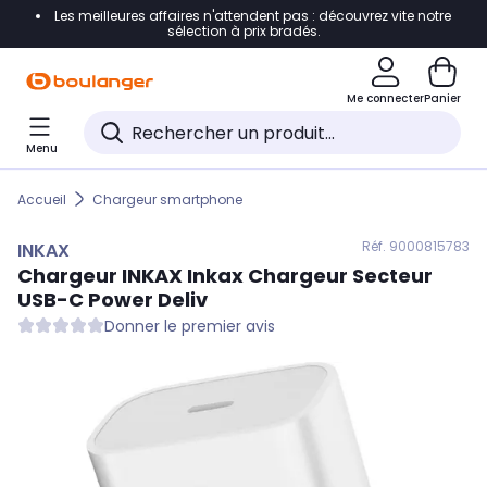
Les meilleures affaires n'attendent pas : découvrez vite notre
Accéder directement à la navigation
sélection à prix bradés.
Accéder directement au contenu
Me connecter
Panier
Accéder directement au pied de page
Menu
Accéder directement au chatbot
Accueil
Chargeur smartphone
Réf. 900
0815783
INKAX
Chargeur
INKAX
Inkax Chargeur Secteur
USB-C Power Deliv
Donner le premier avis