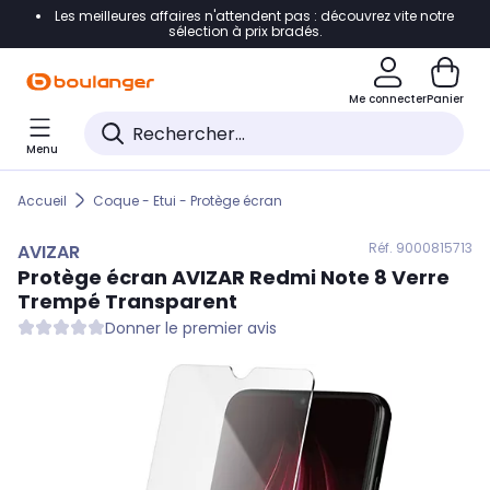
Les meilleures affaires n'attendent pas : découvrez vite notre
Accéder directement à la navigation
sélection à prix bradés.
Accéder directement au contenu
Me connecter
Panier
Accéder directement au pied de page
Menu
Accéder directement au chatbot
Accueil
Coque - Etui - Protège écran
Réf. 900
0815713
AVIZAR
Protège écran
AVIZAR
Redmi Note 8 Verre
Trempé Transparent
Donner le premier avis