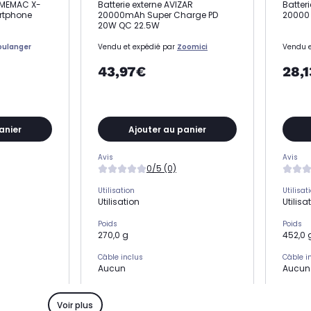
REMEMAC X-
Batterie externe AVIZAR
Batter
rtphone
20000mAh Super Charge PD
20000 
20W QC 22.5W
oulanger
Vendu et expédié par
Zoomici
Vendu e
43,97€
28,
anier
Ajouter au panier
Avis
Avis
0/5 (0)
Utilisation
Utilisat
Utilisation
Utilisa
Poids
Poids
270,0 g
452,0 
Câble inclus
Câble i
Aucun
Aucun
Nombre de port USB
Nombre 
2 ports USB
3 port
Voir plus