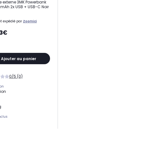
ie externe 3MK Powerbank
mAh 2x USB + USB-C Noir
t expédié par
Zoomici
13€
Ajouter au panier
0/5 (0)
ion
tion
g
nclus
de port USB
s USB