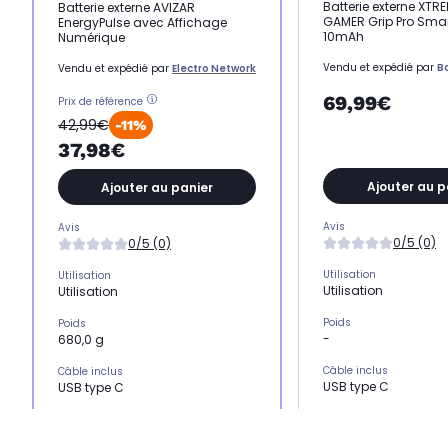
Batterie externe XT
Batterie externe AVIZAR
GAMER Grip Pro Sma
EnergyPulse avec Affichage
10mAh
Numérique
Vendu et expédié par
B
Vendu et expédié par
Electro Network
69,99€
Prix de référence
42,99€
-11%
37,98€
Ajouter au p
Ajouter au panier
Avis
Avis
0/5 (0)
0/5 (0)
Utilisation
Utilisation
Utilisation
Utilisation
Poids
Poids
-
680,0 g
Câble inclus
Câble inclus
USB type C
USB type C
Nombre de port USB
Nombre de port USB
1 port USB
6 ports USB