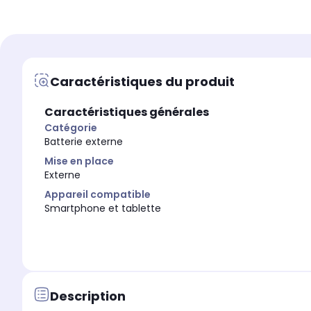
Capacité
Capacité
10.000 mAh
30.000 mAh
Appareil compatible
Appareil compatible
Téléphone portable
Smartphone et tablette
Caractéristiques du produit
Caractéristiques générales
Catégorie
Batterie externe
Mise en place
Externe
Appareil compatible
Smartphone et tablette
Description