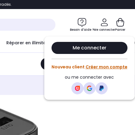
bradés.
e
Accéder directement au chatbot
Besoin d'aide ?
Me connecter
Panier
Réparer en illimité avec
Le Club Infinity
Econ
Me connecter
Ajouter au panier
•
37,98€
Nouveau client
Créer mon compte
ou me connecter avec