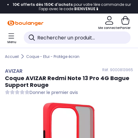
10€ offerts dès 150€ d'achats
pour votre 1ère commande sur
Accéder directement à la navigation
l'app avec le code
BIENVENUE📱
Accéder directement au contenu
Me connecter
Panier
Accéder directement au pied de page
Menu
Accéder directement au chatbot
Accueil
Coque - Etui - Protège écran
Réf. 900
0813965
AVIZAR
Coque
AVIZAR
Redmi Note 13 Pro 4G Bague
Support Rouge
Donner le premier avis