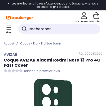
Les meilleures affaires n'attendent pas : découvrez vite notre
Accéder directement à la navigation
sélection à prix bradés.
Accéder directement au contenu
Me connecter
Panier
Accéder directement au pied de page
Menu
Accéder directement au chatbot
Accueil
Coque - Etui - Protège écran
Réf. 900
0813920
AVIZAR
Coque
AVIZAR
Xiaomi Redmi Note 13 Pro 4G
Fast Cover
Donner le premier avis