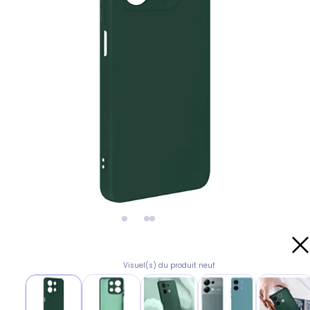
Visuel(s) du produit neuf