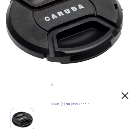
Visuel(s) du produit neuf