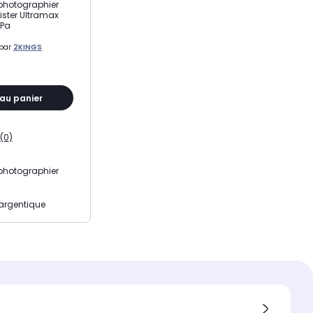
 photographier
ister Ultramax
 Pa
 par
2KINGS
 au panier
(0)
 photographier
 argentique