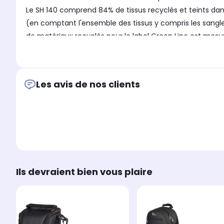
Le SH 140 comprend 84% de tissus recyclés et teints dan
(en comptant l'ensemble des tissus y compris les sangles,
de matériaux recyclés pour le label Green Line est mesuré 
caractéristiques : - Volume total : 3 l - Dimensions du co
Les avis de nos clients
Ils devraient bien vous plaire