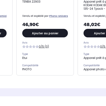
TENBA 22903
Appareil prêt à
KODAK KODAK Bl
135-24 Tpack -
omici
Vendu et expédié par
Photo-Univers
Vendu et expédié
46,90€
48,02€
r
Ajouter au panier
Ajouter
Avis
Avis
0/5 (0)
0/5 
Type
Type
Etui
Appareil prêt à
Compatiblité
Compatiblité
PHOTO
Appareil photo