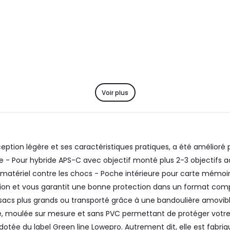
Voir plus
nception légère et ses caractéristiques pratiques, a été amélioré 
se - Pour hybride APS-C avec objectif monté plus 2-3 objectifs 
atériel contre les chocs - Poche intérieure pour carte mémoire 
ursion et vous garantit une bonne protection dans un format comp
des sacs plus grands ou transporté grâce à une bandoulière amovi
, moulée sur mesure et sans PVC permettant de protéger votre ma
tée du label Green line Lowepro. Autrement dit, elle est fabriqué