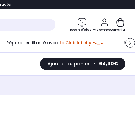
bradés.
e
Accéder directement au chatbot
Besoin d'aide ?
Me connecter
Panier
Réparer en illimité avec
Le Club Infinity
Econ
Ajouter au panier
•
64,90€