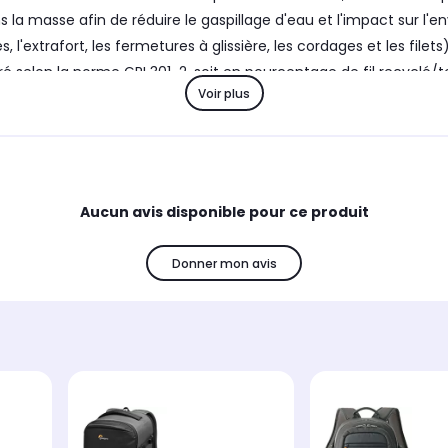
s la masse afin de réduire le gaspillage d'eau et l'impact sur 
 l'extrafort, les fermetures à glissière, les cordages et les file
selon la norme GRI 301-2, soit en pourcentage de fil recyclé/teint
Voir plus
mpartiment de l'appareil photo : 22,5 x 10 x 13 cm - Matériau inté
Aucun avis disponible pour ce produit
Donner mon avis