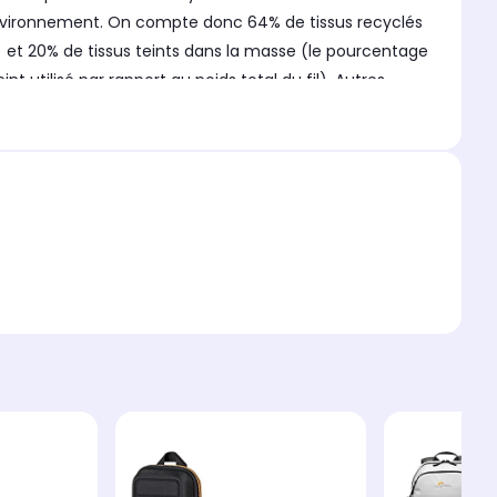
l'environnement. On compte donc 64% de tissus recyclés
ts) et 20% de tissus teints dans la masse (le pourcentage
 utilisé par rapport au poids total du fil). Autres
rieur : polyester 200D